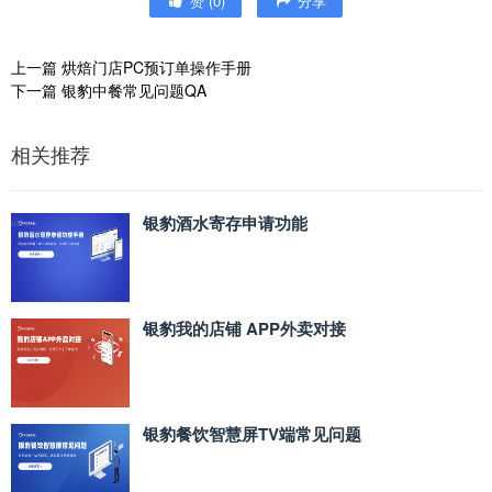
赞
(
0
)
分享
上一篇
烘焙门店PC预订单操作手册
下一篇
银豹中餐常见问题QA
相关推荐
银豹酒水寄存申请功能
银豹我的店铺 APP外卖对接
银豹餐饮智慧屏TV端常见问题