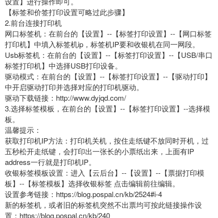
设置】进行操作即可。
【标签和价签打印设置可略过此步骤】
2.前台连接打印机
网口标签机：在前台的【设置】--【标签打印设置】--【网口标签
打印机】中填入标签机ip，标签机IP要和收银机在同一网段。
Usb标签机：在前台的【设置】--【标签打印设置】--【USB/串口
标签打印机】中选择USB打印设备。
驱动模式：在前台的【设置】--【标签打印设置】--【驱动打印】
中开启驱动打印并选择对应的打印机驱动。
驱动下载链接：http://www.dyjqd.com/
3.选择标签模板，在前台的【设置】--【标签打印设置】--选择模
板。
温馨提示：
获取打印机IP方法：打印机关机，按住走纸键不放同时开机，过
五秒松开走纸键，会打印出一张长的小票纸出来，上面有IP
address一行就是打印机IP。
收银标签模板设置：进入【云后台】--【设置】--【票据打印模
板】--【标签模板】选择收银标签 点击编辑前往编辑。
设置参考链接：https://blog.pospal.cn/kb/2524#i-4
新的标签机，或者旧的标签机突然不出票均可按此链接操作设
置：https://blog.pospal.cn/kb/240