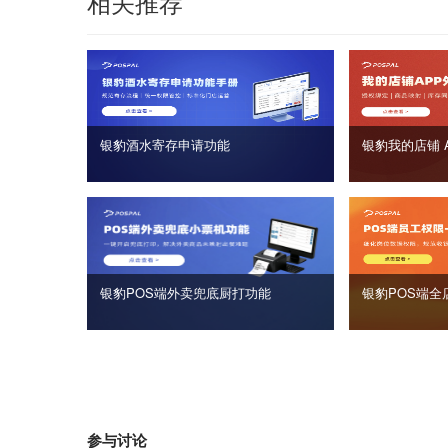
相关推荐
银豹酒水寄存申请功能
银豹我的店铺 
银豹POS端外卖兜底厨打功能
银豹POS端全
参与讨论