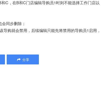
B和C，在B和C门店编辑导购员1时则不能选择工作门店以
1也会同步删除；
A店该导购就会禁用，后续编辑只能先将禁用的导购员1启用，
分享