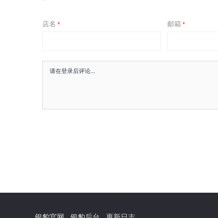
店名
邮箱
*
*
银豹官网
银豹后台
更新日志