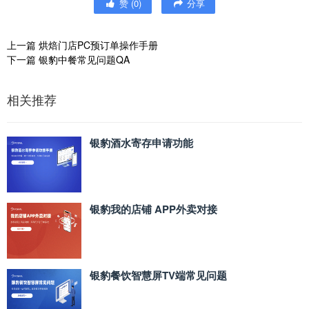
赞
(
0
)
分享
上一篇
烘焙门店PC预订单操作手册
下一篇
银豹中餐常见问题QA
相关推荐
银豹酒水寄存申请功能
银豹我的店铺 APP外卖对接
银豹餐饮智慧屏TV端常见问题