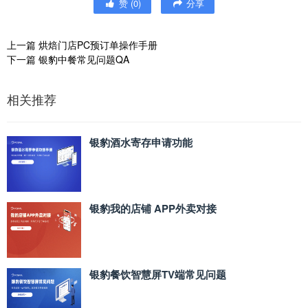
赞
(
0
)
分享
上一篇
烘焙门店PC预订单操作手册
下一篇
银豹中餐常见问题QA
相关推荐
银豹酒水寄存申请功能
银豹我的店铺 APP外卖对接
银豹餐饮智慧屏TV端常见问题