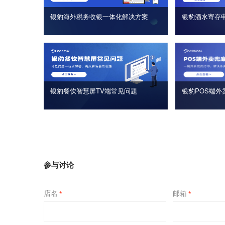
银豹海外税务收银一体化解决方案
银豹酒水寄存
银豹餐饮智慧屏TV端常见问题
银豹POS端外
参与讨论
店名
邮箱
*
*