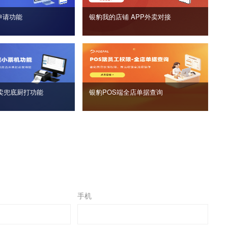
申请功能
银豹我的店铺 APP外卖对接
卖兜底厨打功能
银豹POS端全店单据查询
手机