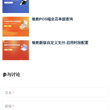
银豹POS端全店单据查询
银豹新版自定义支付‑启用时段配置
参与讨论
店名
*
邮箱
*