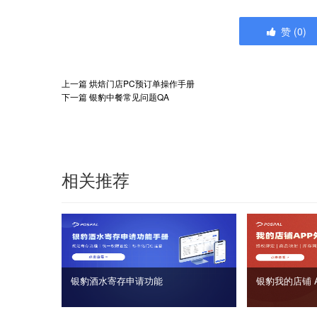
赞
(
0
)
上一篇
烘焙门店PC预订单操作手册
下一篇
银豹中餐常见问题QA
相关推荐
银豹酒水寄存申请功能
银豹我的店铺 