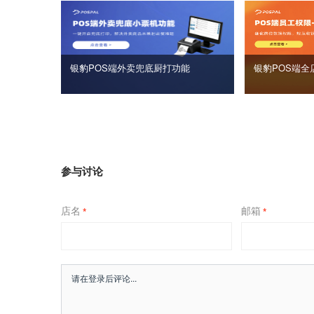
银豹POS端外卖兜底厨打功能
银豹POS端全
参与讨论
店名
邮箱
*
*