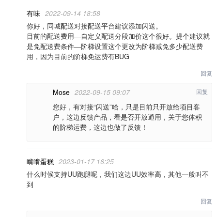
有味
2022-09-14 18:58
你好，同城配送对接配送平台建议添加闪送。
目前的配送费用—自定义配送分段加价这个很好。提个建议就
是免配送费条件—阶梯设置这个更改为阶梯减免多少配送费
用，因为目前的阶梯免运费有BUG
回复
Mose
2022-09-15 09:07
回复
您好，有对接“闪送”哈，只是目前只开放给项目客
户，这边反馈产品，看是否开放通用，关于您体积
的阶梯运费，这边也做了反馈！
啃啃蛋糕
2023-01-17 16:25
什么时候支持UU跑腿呢，我们这边UU效率高，其他一般叫不
到
回复