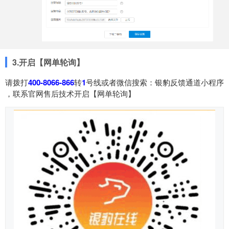
3.开启【网单轮询】
请拨打
400-8066-866
转
1
号线或者微信搜索：银豹反馈通道小程序
，联系官网售后技术开启【网单轮询】