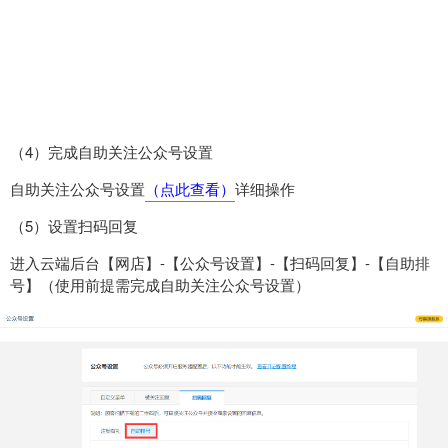
（4）完成自助关注公众号设置
自助关注公众号设置
（点此查看）
详细操作
（5）设置扫码回复
进入云端后台【网店】-【公众号设置】-【扫码回复】-【自助排
号】（使用前提需完成自助关注公众号设置）