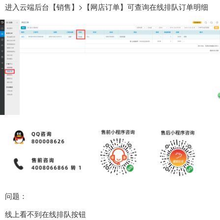
进入云端后台【销售】>【网店订单】可查询在线排队订单明细
问题：
线上看不到在线排队按钮