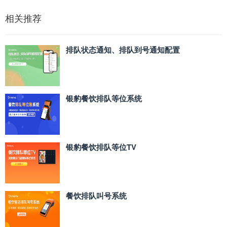
相关推荐
排队状态通知、排队到号通知配置
银豹餐饮排队等位系统
银豹餐饮排队等位TV
餐饮排队叫号系统