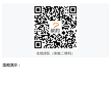
在线排队（体验二维码）
流程演示：