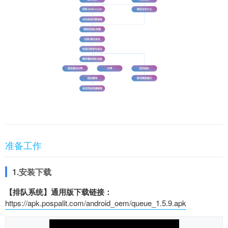
准备工作
1.安装下载
【排队系统】通用版下载链接：
https://apk.pospalit.com/android_oem/queue_1.5.9.apk