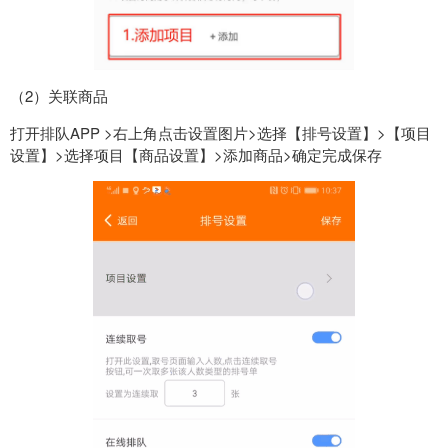
（2）关联商品
打开排队APP >右上角点击设置图片>选择【排号设置】>【项目
设置】>选择项目【商品设置】>添加商品>确定完成保存