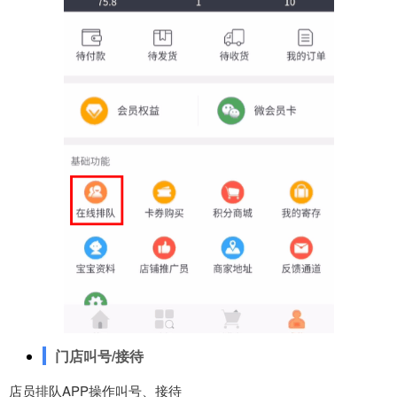
门店叫号/接待
店员排队APP操作叫号、接待