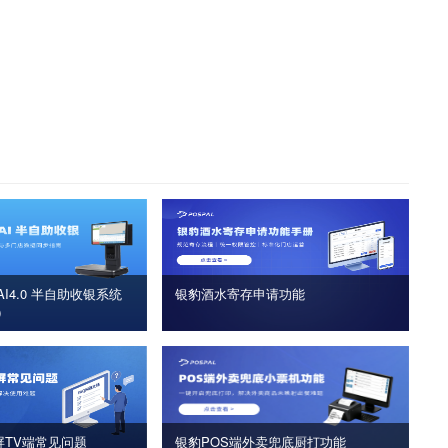
I4.0 半自助收银系统
银豹酒水寄存申请功能
版）
屏TV端常见问题
银豹POS端外卖兜底厨打功能