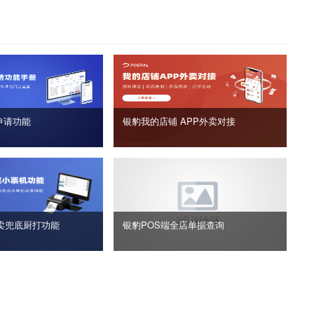
申请功能
银豹我的店铺 APP外卖对接
卖兜底厨打功能
银豹POS端全店单据查询