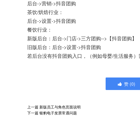
后台->营销->抖音团购
茶饮/烘焙行业：
后台->设置->抖音团购
餐饮行业：
新版后台：后台->门店->三方团购-->【抖音团购】
旧版后台：后台->设置->抖音团购
若后台没有抖音团购入口，（例如母婴/生活服务）
赞
(
0
)
上一篇
新版员工与角色页面说明
下一篇
银豹电子发票常遇问题