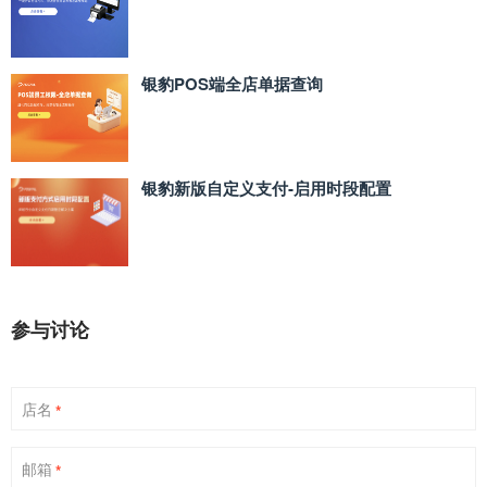
银豹POS端全店单据查询
银豹新版自定义支付‑启用时段配置
参与讨论
店名
*
邮箱
*