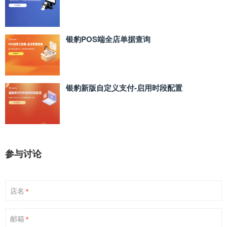
银豹POS端全店单据查询
银豹新版自定义支付‑启用时段配置
参与讨论
店名
*
邮箱
*