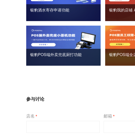
银豹酒水寄存申请功能
银豹我的店铺 
银豹POS端外卖兜底厨打功能
银豹POS端全
参与讨论
店名
邮箱
*
*