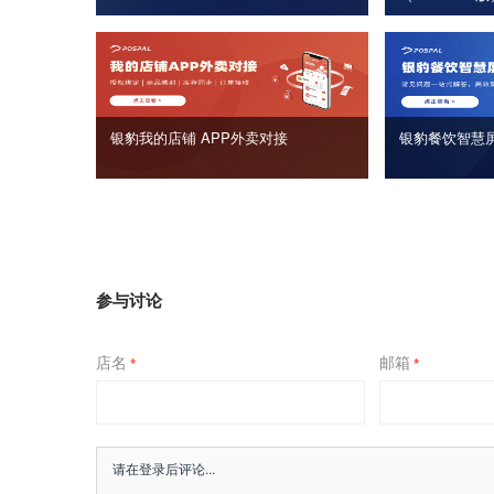
银豹我的店铺 APP外卖对接
银豹餐饮智慧
参与讨论
店名
邮箱
*
*