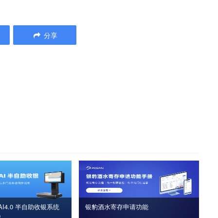
分享
I4.0 半自助收银系统
银豹酒水寄存申请功能
版）