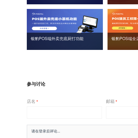
银豹POS端外卖兜底厨打功能
银豹POS端全
参与讨论
店名
邮箱
*
*