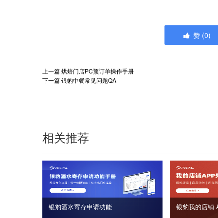
赞
(
0
)
上一篇
烘焙门店PC预订单操作手册
下一篇
银豹中餐常见问题QA
相关推荐
银豹酒水寄存申请功能
银豹我的店铺 