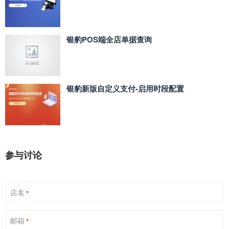
银豹POS端全店单据查询
银豹新版自定义支付‑启用时段配置
参与讨论
店名
*
邮箱
*