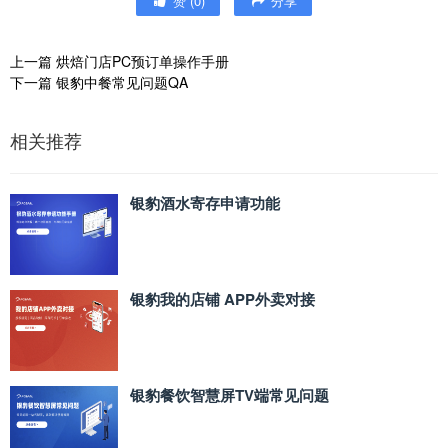
赞
(
0
)
分享
上一篇
烘焙门店PC预订单操作手册
下一篇
银豹中餐常见问题QA
相关推荐
银豹酒水寄存申请功能
银豹我的店铺 APP外卖对接
银豹餐饮智慧屏TV端常见问题