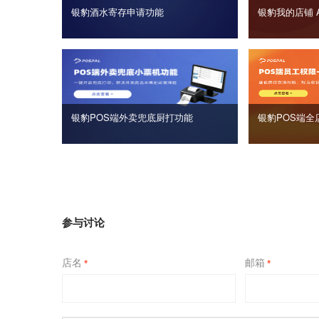
银豹酒水寄存申请功能
银豹我的店铺 
银豹POS端外卖兜底厨打功能
银豹POS端全
参与讨论
店名
邮箱
*
*