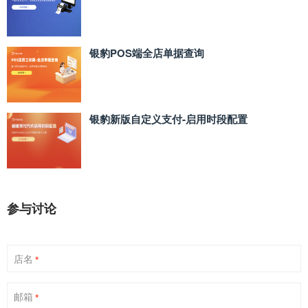
银豹POS端全店单据查询
银豹新版自定义支付‑启用时段配置
参与讨论
店名
*
邮箱
*