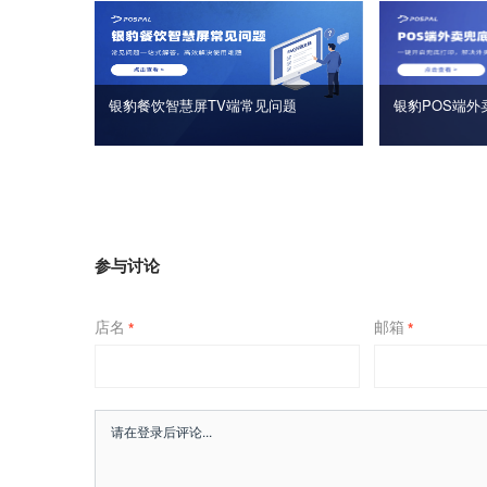
银豹餐饮智慧屏TV端常见问题
银豹POS端外
参与讨论
店名
邮箱
*
*