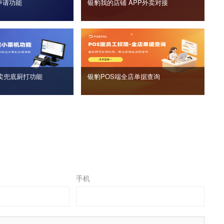
申请功能
银豹我的店铺 APP外卖对接
卖兜底厨打功能
银豹POS端全店单据查询
手机