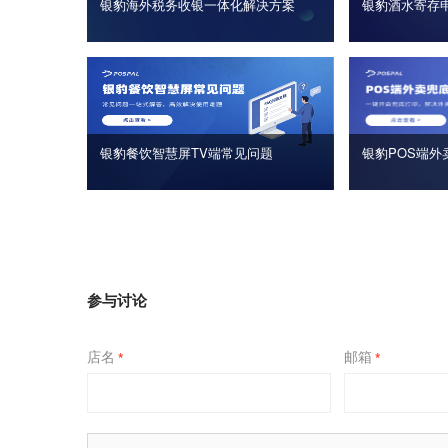
银豹海外税务收银一体化解决方案
银豹酒水寄存
银豹餐饮智慧屏TV端常见问题
银豹POS端外
参与讨论
店名
邮箱
*
*