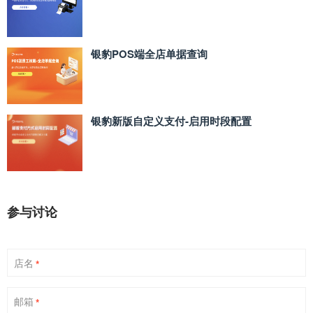
银豹POS端全店单据查询
银豹新版自定义支付‑启用时段配置
参与讨论
店名
*
邮箱
*