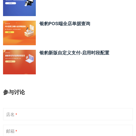
银豹POS端全店单据查询
银豹新版自定义支付‑启用时段配置
参与讨论
店名
*
邮箱
*