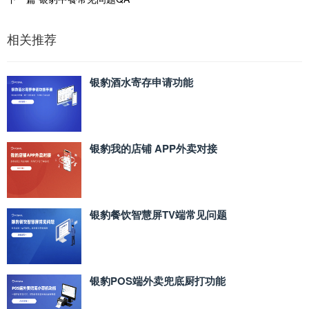
相关推荐
银豹酒水寄存申请功能
银豹我的店铺 APP外卖对接
银豹餐饮智慧屏TV端常见问题
银豹POS端外卖兜底厨打功能