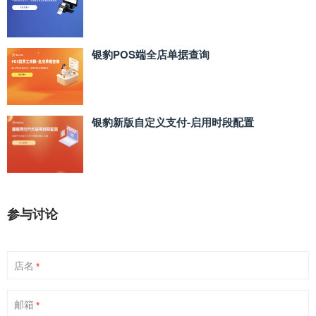
银豹POS端全店单据查询
银豹新版自定义支付‑启用时段配置
参与讨论
店名
*
邮箱
*