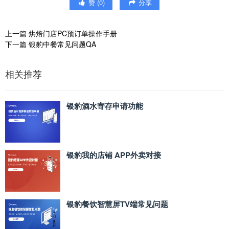
赞
(
0
)
分享
上一篇
烘焙门店PC预订单操作手册
下一篇
银豹中餐常见问题QA
相关推荐
银豹酒水寄存申请功能
银豹我的店铺 APP外卖对接
银豹餐饮智慧屏TV端常见问题