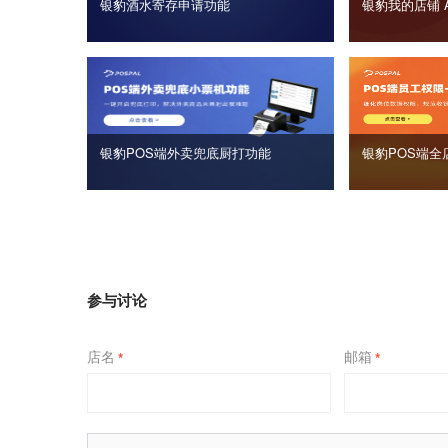
银豹酒水寄存申请功能
银豹我的店铺 
银豹POS端外卖兜底厨打功能
银豹POS端全
参与讨论
店名
邮箱
*
*