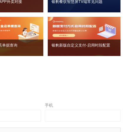
APP外卖对接
银豹餐饮智慧屏TV端常见问题
店单据查询
银豹新版自定义支付‑启用时段配置
手机