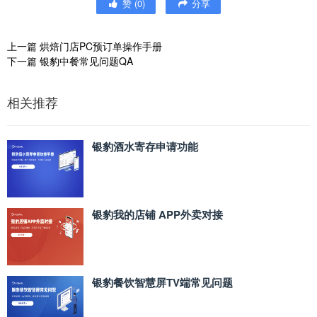
赞
(
0
)
分享
上一篇
烘焙门店PC预订单操作手册
下一篇
银豹中餐常见问题QA
相关推荐
银豹酒水寄存申请功能
银豹我的店铺 APP外卖对接
银豹餐饮智慧屏TV端常见问题