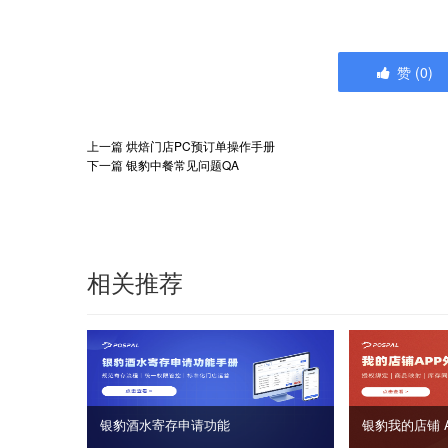
赞
(
0
)
上一篇
烘焙门店PC预订单操作手册
下一篇
银豹中餐常见问题QA
相关推荐
银豹酒水寄存申请功能
银豹我的店铺 