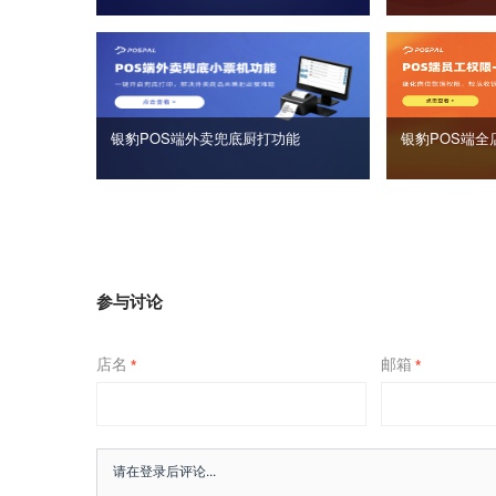
银豹POS端外卖兜底厨打功能
银豹POS端全
参与讨论
店名
邮箱
*
*