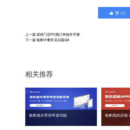
赞
(
1
)
上一篇
烘焙门店PC预订单操作手册
下一篇
银豹中餐常见问题QA
相关推荐
银豹酒水寄存申请功能
银豹我的店铺 