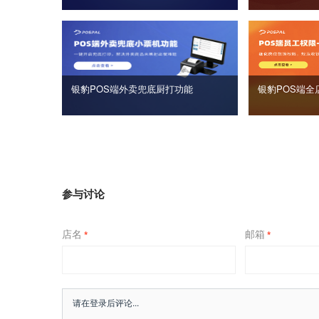
银豹POS端外卖兜底厨打功能
银豹POS端全
参与讨论
店名
邮箱
*
*