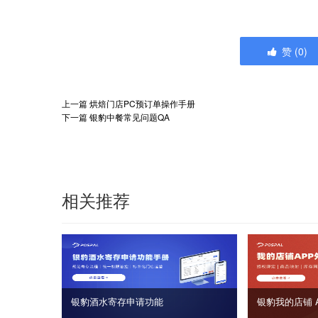
赞
(
0
)
上一篇
烘焙门店PC预订单操作手册
下一篇
银豹中餐常见问题QA
相关推荐
银豹酒水寄存申请功能
银豹我的店铺 