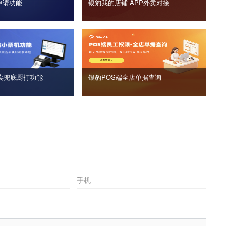
申请功能
银豹我的店铺 APP外卖对接
卖兜底厨打功能
银豹POS端全店单据查询
手机