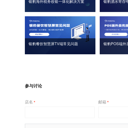
银豹海外税务收银一体化解决方案
银豹酒水寄存
银豹餐饮智慧屏TV端常见问题
银豹POS端外
参与讨论
店名
邮箱
*
*