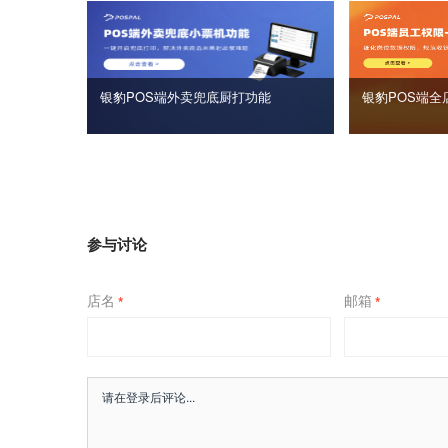
银豹POS端外卖兜底厨打功能
银豹POS端全
参与讨论
店名
邮箱
*
*