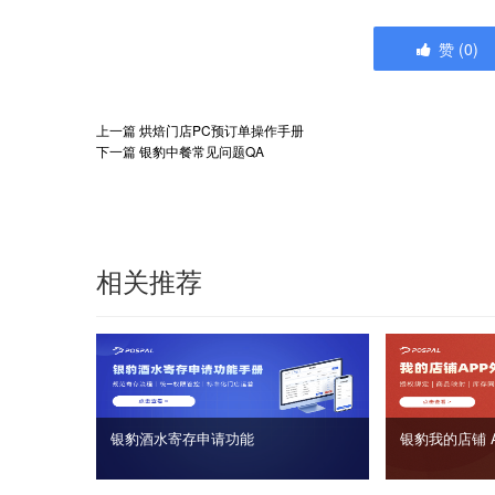
赞
(
0
)
上一篇
烘焙门店PC预订单操作手册
下一篇
银豹中餐常见问题QA
相关推荐
银豹酒水寄存申请功能
银豹我的店铺 