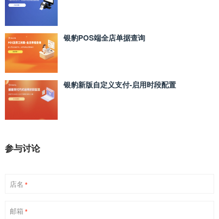
银豹POS端全店单据查询
银豹新版自定义支付‑启用时段配置
参与讨论
店名
*
邮箱
*