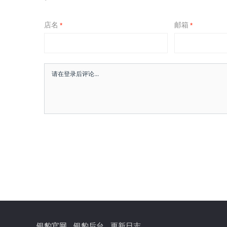
店名
邮箱
*
*
银豹官网
银豹后台
更新日志