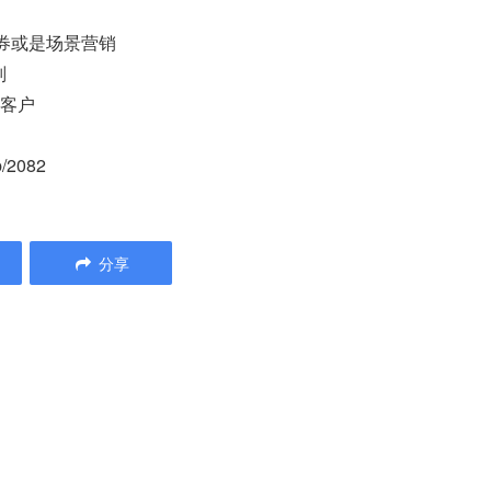
出券或是场景营销
则
给客户
/2082
分享