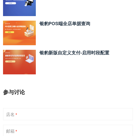
银豹POS端全店单据查询
银豹新版自定义支付‑启用时段配置
参与讨论
店名
*
邮箱
*