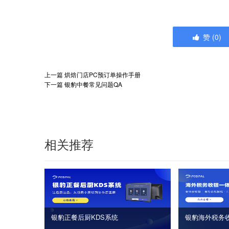
赞
(
0
)
上一篇
烘焙门店PC预订单操作手册
下一篇
银豹中餐常见问题QA
相关推荐
银豹正餐后厨KDS系统
银豹海外税务