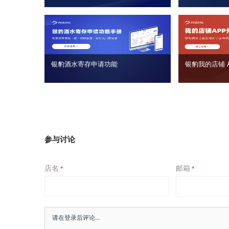
银豹酒水寄存申请功能
银豹我的店铺 
参与讨论
店名
邮箱
*
*