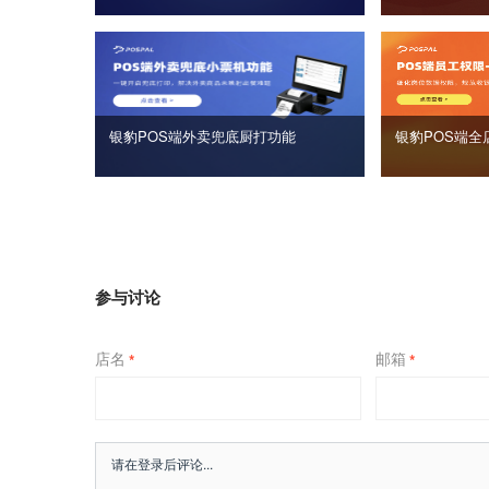
银豹POS端外卖兜底厨打功能
银豹POS端全
参与讨论
店名
邮箱
*
*