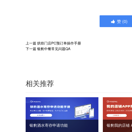
赞
(
0
)
上一篇
烘焙门店PC预订单操作手册
下一篇
银豹中餐常见问题QA
相关推荐
银豹酒水寄存申请功能
银豹我的店铺 