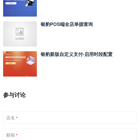
银豹POS端全店单据查询
银豹新版自定义支付‑启用时段配置
参与讨论
店名
*
邮箱
*