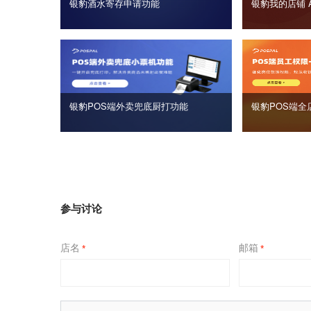
银豹酒水寄存申请功能
银豹我的店铺 
银豹POS端外卖兜底厨打功能
银豹POS端全
参与讨论
店名
邮箱
*
*