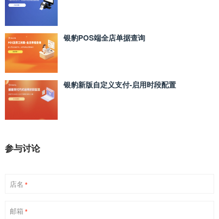
银豹POS端全店单据查询
银豹新版自定义支付‑启用时段配置
参与讨论
店名
*
邮箱
*