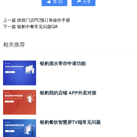
赞
(
0
)
分享
上一篇
烘焙门店PC预订单操作手册
下一篇
银豹中餐常见问题QA
相关推荐
银豹酒水寄存申请功能
银豹我的店铺 APP外卖对接
银豹餐饮智慧屏TV端常见问题