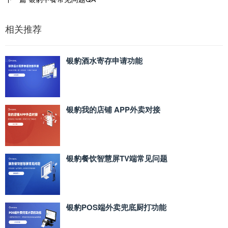
相关推荐
银豹酒水寄存申请功能
银豹我的店铺 APP外卖对接
银豹餐饮智慧屏TV端常见问题
银豹POS端外卖兜底厨打功能