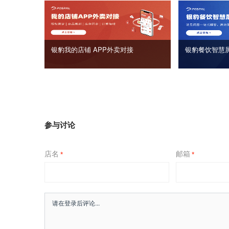
银豹我的店铺 APP外卖对接
银豹餐饮智慧
参与讨论
店名
邮箱
*
*