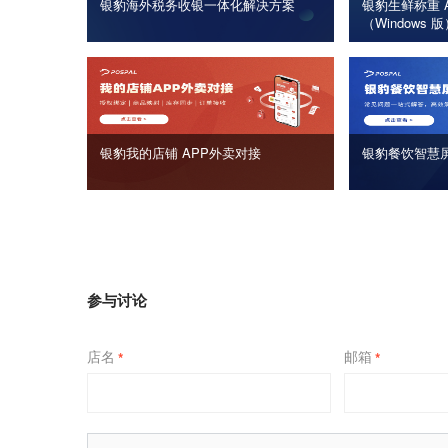
银豹海外税务收银一体化解决方案
银豹生鲜称重 A
（Windows 
银豹我的店铺 APP外卖对接
银豹餐饮智慧
参与讨论
店名
邮箱
*
*