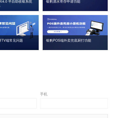
I4.0 半自助收银系统
银豹酒水寄存申请功能
版）
屏TV端常见问题
银豹POS端外卖兜底厨打功能
手机