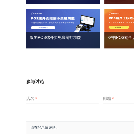
银豹POS端外卖兜底厨打功能
银豹POS端全
参与讨论
店名
邮箱
*
*