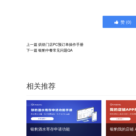
赞
(
0
)
上一篇
烘焙门店PC预订单操作手册
下一篇
银豹中餐常见问题QA
相关推荐
银豹酒水寄存申请功能
银豹我的店铺 