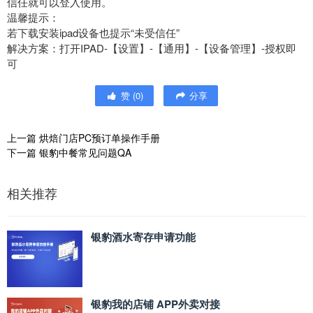
信任就可以登入使用。
温馨提示：
若下载安装ipad设备也提示“未受信任”
解决方案：打开IPAD-【设置】-【通用】-【设备管理】-授权即
可
赞
(
0
)
分享
上一篇
烘焙门店PC预订单操作手册
下一篇
银豹中餐常见问题QA
相关推荐
银豹酒水寄存申请功能
银豹我的店铺 APP外卖对接