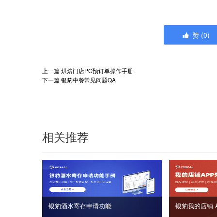
赞
(
0
)
上一篇
烘焙门店PC预订单操作手册
下一篇
银豹中餐常见问题QA
相关推荐
银豹酒水寄存申请功能
银豹我的店铺 