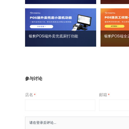
银豹POS端外卖兜底厨打功能
银豹POS端全
参与讨论
店名
邮箱
*
*